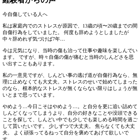
経験者からの声
今自傷している人へ
私は家庭内でのストレスが原因で、13歳の頃〜20歳までの間
自傷行為をしていました。 何度も辞めようとしましたが
中々辞めれず気づけば7年…
今は元気になり、当時の傷も治って仕事や趣味を楽しんでい
ます。 ですが、時々自傷の傷が痛むと当時のしんどさを思
い出すこともあります。
私の一意見ですが、しんどい事の逃げ道が自傷行為なら、無
理に止めなくても大丈夫。ストレスのせいで始めてしまった
のなら、根本的なストレスが無くならない限りはしょうが無
いとまで思っています。
やめよう…今日こそはやめよう…。と自分を更に追い詰めて
しんどくなってしまうより、自分の好きなことや没頭できる
ことを探して、しんどい中でも少しでも楽しめる時間を過ご
して貰いたいです。 少しずつで大丈夫。 焦らなくても大丈
夫。 よく頑張ってるねって自分を褒めてあげて欲しいで
す。