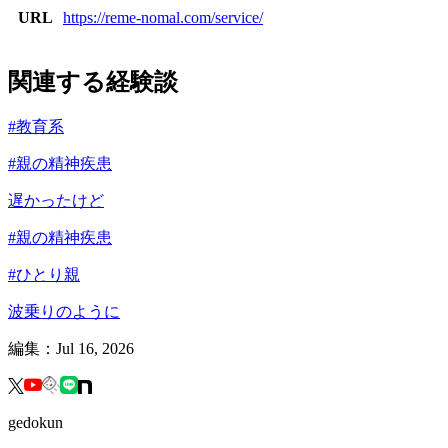
URL
https://reme-nomal.com/service/
関連する経験談
#
教育系
#
親の精神疾患
遅かったけど
#
親の精神疾患
#
ひとり親
波乗りのように
編集：
Jul 16, 2026
gedokun