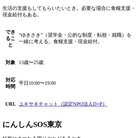
生活の支援もしてもらいたいとき。必要な場合に食糧支援・
現金給付もある。
でき
“ゆきさき”（奨学金・公的な制度・転校・就職）を
るこ
一緒に考える。食糧支援・現金給付。
と
対象
13歳〜25歳
対応
平日10:00〜19:00
時間
URL
ユキサキチャット（認定NPO法人D×P）
にんしんSOS東京