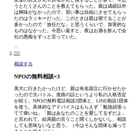
うとたくさんのことを教えてもらった。親は成績以外
は興味がなかったので、習い事は自由にさせてもらっ
たのはラッキーだった。このときは親は寝てることが
多かったので「放任だな」と思うくらいで、加害的な
ものはなかった。今思い返すと、夜はお酒を飲んで会
社の愚痴をずっと言っていた。
🧑‍⚕️
相談する
NPOの無料相談×3
美大に行きたかったけど、親は有名国立に行かせたか
ったので大バトル。進路の話というより私の人格否定
が続く。NPOの無料電話相談2団体と、LINE相談1団体
を使う。具体的なアドバイスはもらえず「勉強頑張っ
てて偉いね」「親はあなたのことを愛してるずだよ」
と言われて、結局親の言うこと聞くしかないし、相談
しても意味ないなと思う。（今はそんな団体も減って