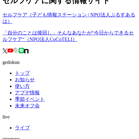
セルフケアに関する情報サイト
セルフケア（子ども情報ステーション | NPO法人ぷるすある
は）
「自分のことは後回し」そんなあなたが“今日からできるセ
ルフケア“（NPO法人CoCoTELI）
gedokun
トップ
お知らせ
使い方
アプデ情報
季節イベント
未来オフ会
live
ライブ
nigeruno