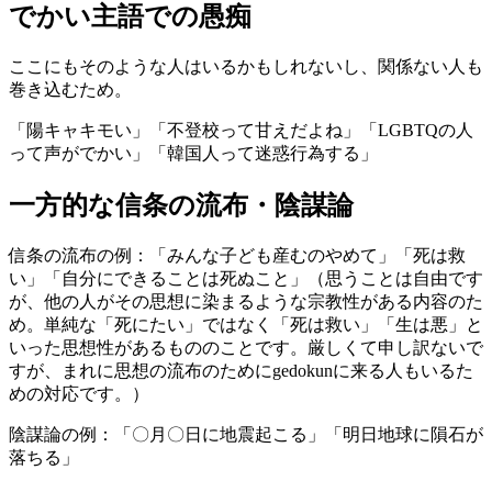
でかい主語での愚痴
ここにもそのような人はいるかもしれないし、関係ない人も
巻き込むため。
「陽キャキモい」「不登校って甘えだよね」「LGBTQの人
って声がでかい」「韓国人って迷惑行為する」
一方的な信条の流布・陰謀論
信条の流布の例：「みんな子ども産むのやめて」「死は救
い」「自分にできることは死ぬこと」（思うことは自由です
が、他の人がその思想に染まるような宗教性がある内容のた
め。単純な「死にたい」ではなく「死は救い」「生は悪」と
いった思想性があるもののことです。厳しくて申し訳ないで
すが、まれに思想の流布のためにgedokunに来る人もいるた
めの対応です。）
陰謀論の例：「〇月〇日に地震起こる」「明日地球に隕石が
落ちる」