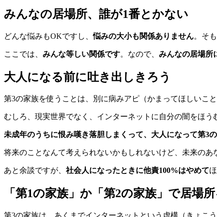
みんなの居場所、誰が1番とかない
どんな悩みもOKですし、
悩みの大小も関係ありません
。そも
ここでは、
みんな等しい関係です
。なので、
みんなの居場所
大人になる前に吐き出しきろう
第3の家族を使うことは、別に病みアピ（かまってほしいこ
むしろ、現実世界でなく、インターネットに自分の闇をほう
未成年のうちに恨み嘆き落胆しまくって、大人になって第3
将来のことなんて考えられないかもしれないけど、未来のあ
あと余談ですが、
社会人になったときに他責100%はやめて
ほ
「第1の家族」か「第2の家族」で居場
第3の家族は、あくまでインターネットという虚構（きょこ