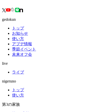
gedokun
トップ
お知らせ
使い方
アプデ情報
季節イベント
未来オフ会
live
ライブ
nigeruno
トップ
使い方
第3の家族