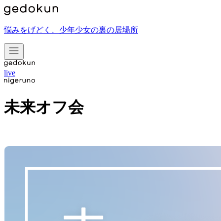
悩みをげどく、少年少女の裏の居場所
live
未来オフ会