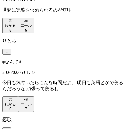
世間に完璧を求められるのが無理
😢
📣
わかる
エール
5
5
りとち
#
なんでも
2026/02/05 01:19
今日も気付いたらこんな時間だよ、 明日も英語とかで寝る
んだろうな 頑張って寝るね
😢
📣
わかる
エール
5
7
恋歌