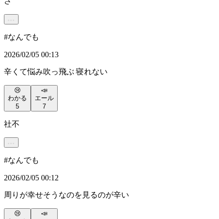
さ
#
なんでも
2026/02/05 00:13
辛くて悩み吹っ飛ぶ 寝れない
😢
📣
わかる
エール
5
7
社不
#
なんでも
2026/02/05 00:12
周りが幸せそうなのを見るのが辛い
😢
📣