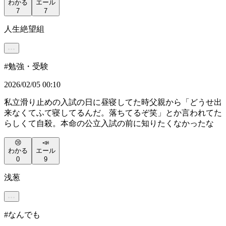
わかる
エール
7
7
人生絶望組
#
勉強・受験
2026/02/05 00:10
私立滑り止めの入試の日に昼寝してた時父親から「どうせ出
来なくてふて寝してるんだ。落ちてるぞ笑」とか言われてた
らしくて自殺。本命の公立入試の前に知りたくなかったな
😢
📣
わかる
エール
0
9
浅葱
#
なんでも