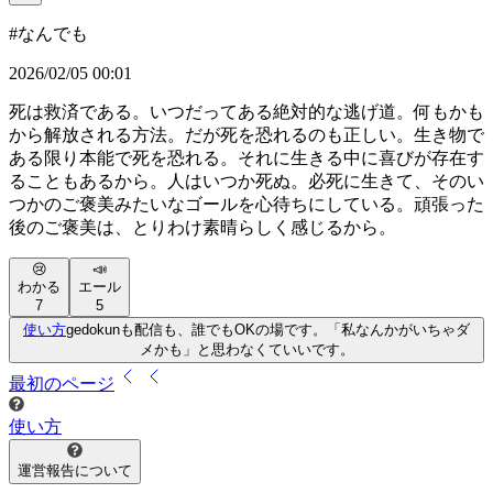
#
なんでも
2026/02/05 00:01
死は救済である。いつだってある絶対的な逃げ道。何もかも
から解放される方法。だが死を恐れるのも正しい。生き物で
ある限り本能で死を恐れる。それに生きる中に喜びが存在す
ることもあるから。人はいつか死ぬ。必死に生きて、そのい
つかのご褒美みたいなゴールを心待ちにしている。頑張った
後のご褒美は、とりわけ素晴らしく感じるから。
😢
📣
わかる
エール
7
5
使い方
gedokunも配信も、誰でもOKの場です。「私なんかがいちゃダ
メかも」と思わなくていいです。
最初
のページ
使い方
運営報告について