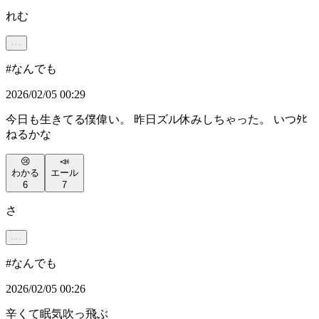
れむ
#
なんでも
2026/02/05 00:29
今日も生きてる僕偉い。 昨日ズル休みしちゃった。 いつﾀﾋ
ねるかな
😢
📣
わかる
エール
6
7
さ
#
なんでも
2026/02/05 00:26
辛くて眠気吹っ飛ぶ