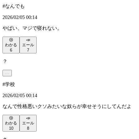
#
なんでも
2026/02/05 00:14
やばい、マジで寝れない。
😢
📣
わかる
エール
6
7
？
#
学校
2026/02/05 00:14
なんで性格悪いクソみたいな奴らが幸せそうにしてんだよ
😢
📣
わかる
エール
10
8