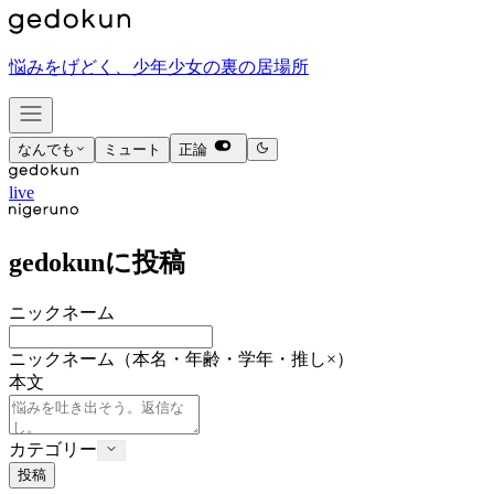
悩みをげどく、少年少女の裏の居場所
なんでも
ミュート
正論
live
gedokunに投稿
ニックネーム
ニックネーム
（本名・年齢・学年・推し×）
本文
カテゴリー
投稿