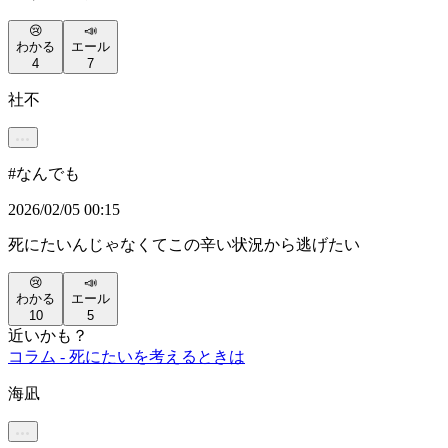
😢
📣
わかる
エール
4
7
社不
#
なんでも
2026/02/05 00:15
死にたいんじゃなくてこの辛い状況から逃げたい
😢
📣
わかる
エール
10
5
近いかも？
コラム - 死にたいを考えるときは
海凪