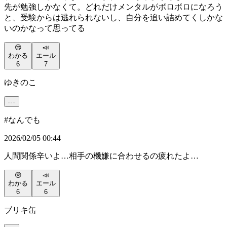
先が勉強しかなくて。どれだけメンタルがボロボロになろう
と、受験からは逃れられないし、自分を追い詰めてくしかな
いのかなって思ってる
😢
📣
わかる
エール
6
7
ゆきのこ
#
なんでも
2026/02/05 00:44
人間関係辛いよ…相手の機嫌に合わせるの疲れたよ…
😢
📣
わかる
エール
6
6
ブリキ缶