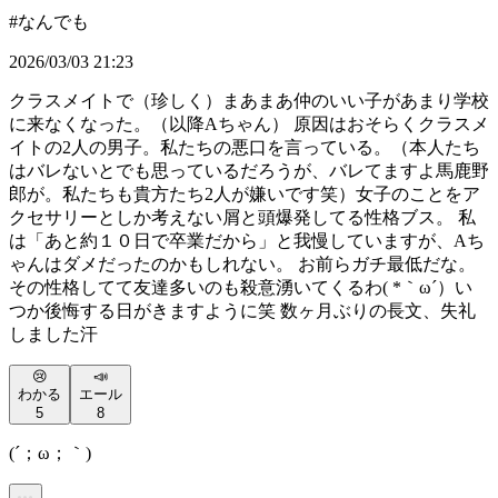
#
なんでも
2026/03/03 21:23
クラスメイトで（珍しく）まあまあ仲のいい子があまり学校
に来なくなった。（以降Aちゃん） 原因はおそらくクラスメ
イトの2人の男子。私たちの悪口を言っている。（本人たち
はバレないとでも思っているだろうが、バレてますよ馬鹿野
郎が。私たちも貴方たち2人が嫌いです笑）女子のことをア
クセサリーとしか考えない屑と頭爆発してる性格ブス。 私
は「あと約１０日で卒業だから」と我慢していますが、Aち
ゃんはダメだったのかもしれない。 お前らガチ最低だな。
その性格してて友達多いのも殺意湧いてくるわ( *｀ω´）い
つか後悔する日がきますように笑 数ヶ月ぶりの長文、失礼
しました汗
😢
📣
わかる
エール
5
8
(´；ω；｀)