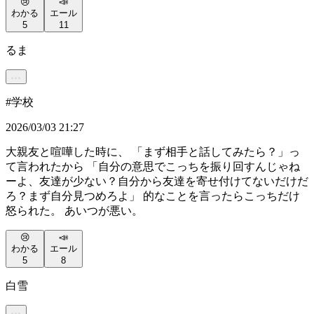
😢
📣
わかる
エール
5
11
るま
#
学校
2026/03/03 21:27
大親友と喧嘩した時に、 「まず相手と話してみたら？」っ
て言われたから 「自分の意思でこっちを振り回すんじゃね
ーよ、友達が少ない？自分から友達を寄せ付けてないだけだ
ろ？まず自分見つめろよ」 的なことを言ったらこっちだけ
怒られた。 あいつが悪い。
😢
📣
わかる
エール
5
8
白雪