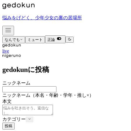
悩みをげどく、少年少女の裏の居場所
なんでも
ミュート
正論
live
gedokunに投稿
ニックネーム
ニックネーム
（本名・年齢・学年・推し×）
本文
カテゴリー
投稿