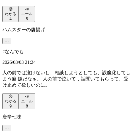
😢
📣
わかる
エール
4
5
ハムスターの唐揚げ
#
なんでも
2026/03/03 21:24
人の前では泣けないし、相談しようとしても、誤魔化してし
まう癖 嫌だなぁ。 人の前で泣いて，話聞いてもらって、受
け止めて欲しいのに。
😢
📣
わかる
エール
9
8
唐辛七味