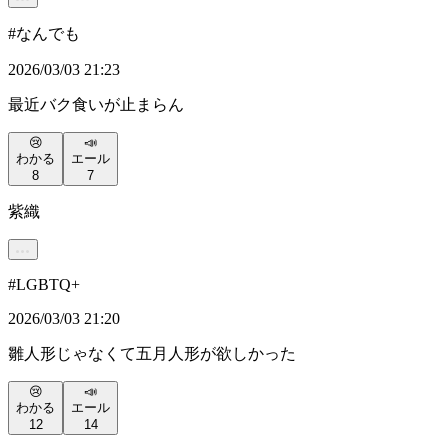
#
なんでも
2026/03/03 21:23
最近バク食いが止まらん
😢
📣
わかる
エール
8
7
紫織
#
LGBTQ+
2026/03/03 21:20
雛人形じゃなくて五月人形が欲しかった
😢
📣
わかる
エール
12
14