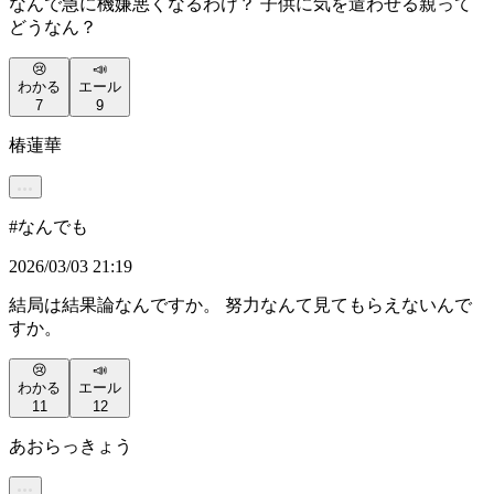
なんで急に機嫌悪くなるわけ？ 子供に気を遣わせる親って
どうなん？
😢
📣
わかる
エール
7
9
椿蓮華
#
なんでも
2026/03/03 21:19
結局は結果論なんですか。 努力なんて見てもらえないんで
すか。
😢
📣
わかる
エール
11
12
あおらっきょう