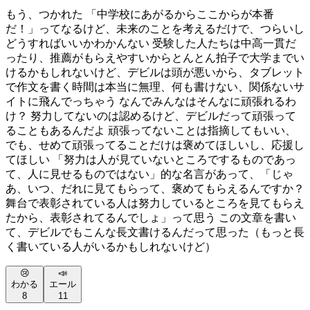
もう、つかれた 「中学校にあがるからここからが本番
だ！」ってなるけど、未来のことを考えるだけで、つらいし
どうすればいいかわかんない 受験した人たちは中高一貫だ
ったり、推薦がもらえやすいからとんとん拍子で大学までい
けるかもしれないけど、デビルは頭が悪いから、タブレット
で作文を書く時間は本当に無理、何も書けない、関係ないサ
イトに飛んでっちゃう なんでみんなはそんなに頑張れるわ
け？ 努力してないのは認めるけど、デビルだって頑張って
ることもあるんだよ 頑張ってないことは指摘してもいい、
でも、せめて頑張ってることだけは褒めてほしいし、応援し
てほしい 「努力は人が見ていないところでするものであっ
て、人に見せるものではない」的な名言があって、「じゃ
あ、いつ、だれに見てもらって、褒めてもらえるんですか？
舞台で表彰されている人は努力しているところを見てもらえ
たから、表彰されてるんでしょ」って思う この文章を書い
て、デビルでもこんな長文書けるんだって思った（もっと長
く書いている人がいるかもしれないけど）
😢
📣
わかる
エール
8
11