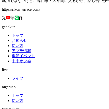
裁判ではないけど、専門家の人が間に入るから、話し合いが
https://rikon-terrace.com/
gedokun
トップ
お知らせ
使い方
アプデ情報
季節イベント
未来オフ会
live
ライブ
nigeruno
トップ
使い方