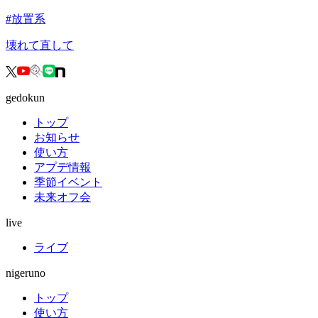
#
放置系
壊れて直して
gedokun
トップ
お知らせ
使い方
アプデ情報
季節イベント
未来オフ会
live
ライブ
nigeruno
トップ
使い方