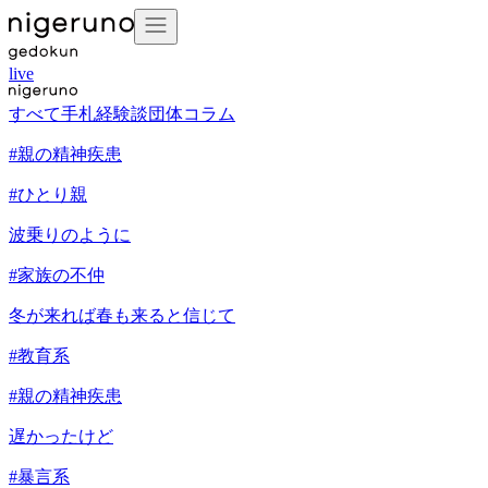
live
すべて
手札
経験談
団体
コラム
#
親の精神疾患
#
ひとり親
波乗りのように
#
家族の不仲
冬が来れば春も来ると信じて
#
教育系
#
親の精神疾患
遅かったけど
#
暴言系