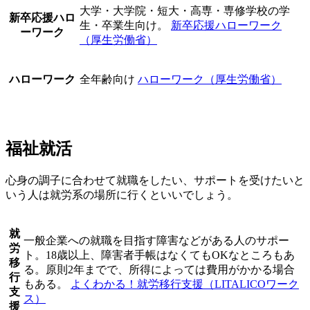
大学・大学院・短大・高専・専修学校の学
新卒応援ハロ
生・卒業生向け。
新卒応援ハローワーク
ーワーク
（厚生労働省）
ハローワーク
全年齢向け
ハローワーク（厚生労働省）
福祉就活
心身の調子に合わせて就職をしたい、サポートを受けたいと
いう人は就労系の場所に行くといいでしょう。
就
一般企業への就職を目指す障害などがある人のサポー
労
ト。18歳以上、障害者手帳はなくてもOKなところもあ
移
る。原則2年までで、所得によっては費用がかかる場合
行
もある。
よくわかる！就労移行支援（LITALICOワーク
支
ス）
援