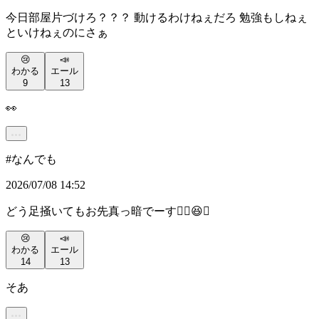
今日部屋片づけろ？？？ 動けるわけねぇだろ 勉強もしねぇ
といけねぇのにさぁ
😢
📣
わかる
エール
9
13
👀
#
なんでも
2026/07/08 14:52
どう足掻いてもお先真っ暗でーす✌🏻😆🔫
😢
📣
わかる
エール
14
13
そあ