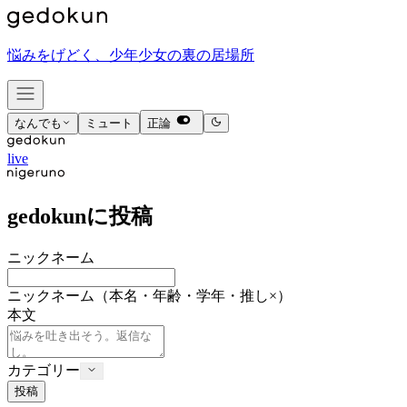
悩みをげどく、少年少女の裏の居場所
なんでも
ミュート
正論
live
gedokunに投稿
ニックネーム
ニックネーム
（本名・年齢・学年・推し×）
本文
カテゴリー
投稿