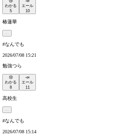
😢
📣
わかる
エール
5
10
椿蓮華
#
なんでも
2026/07/08 15:21
勉強つら
😢
📣
わかる
エール
8
11
高校生
#
なんでも
2026/07/08 15:14