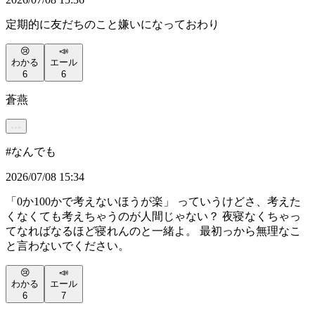
定期的に友だちのこと嫌いになっておわり
😢
📣
わかる
エール
6
6
蒼燕
#
なんでも
2026/07/08 15:34
「0か100かで考えないほうが楽」 っていうけどさ、考えた
くなくても考えちゃうのが人間じゃない？ 夜寝なくちゃっ
てなればなるほど寝れんのと一緒よ。 最初っから無理なこ
と言わないでください。
😢
📣
わかる
エール
6
7