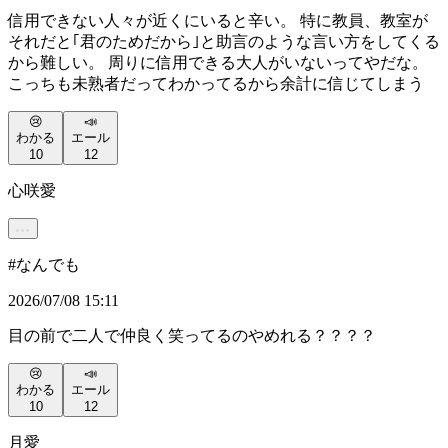
信用できない人々が近くにいると辛い。 特に教員、教室が
それだと｢君のためだから｣と助言のような言い方をしてくる
から難しい。 周りに信用できる大人がいないってやだな。
こっちも未熟者だってわかってるから余計に信じてしまう
😢
📣
わかる
エール
10
12
心咲愛
#
なんでも
2026/07/08 15:11
目の前で二人で仲良く笑ってるのやめれる？？？？
😢
📣
わかる
エール
10
12
月愛