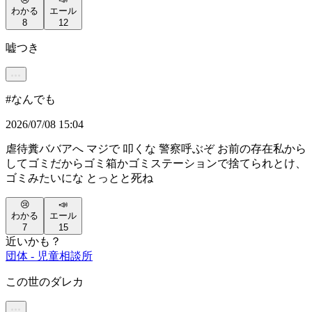
わかる
エール
8
12
嘘つき
#
なんでも
2026/07/08 15:04
虐待糞ババアへ マジで 叩くな 警察呼ぶぞ お前の存在私から
してゴミだからゴミ箱かゴミステーションで捨てられとけ、
ゴミみたいにな とっとと死ね
😢
📣
わかる
エール
7
15
近いかも？
団体 - 児童相談所
この世のダレカ