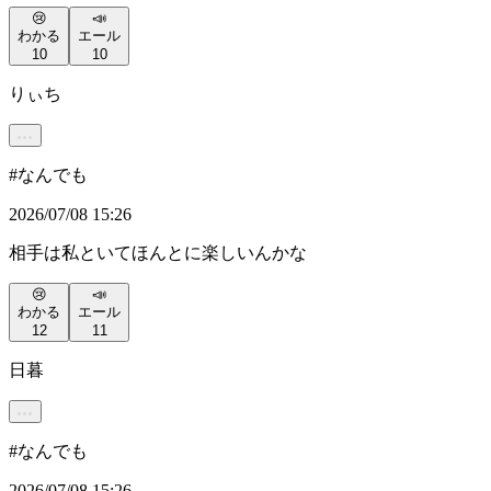
😢
📣
わかる
エール
10
10
りぃち
#
なんでも
2026/07/08 15:26
相手は私といてほんとに楽しいんかな
😢
📣
わかる
エール
12
11
日暮
#
なんでも
2026/07/08 15:26