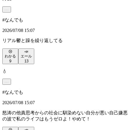
#
なんでも
2026/07/08 15:07
リアル鬱と躁を繰り返してる
😢
📣
わかる
エール
9
13
💧
#
なんでも
2026/07/08 15:07
怒涛の他責思考からの社会に馴染めない自分が悪い自己嫌悪
の波で私のライフはもうゼロよ！やめて！
😢
📣