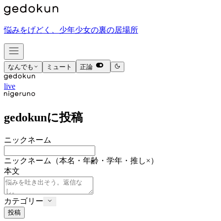
悩みをげどく、少年少女の裏の居場所
なんでも
ミュート
正論
live
gedokunに投稿
ニックネーム
ニックネーム
（本名・年齢・学年・推し×）
本文
カテゴリー
投稿