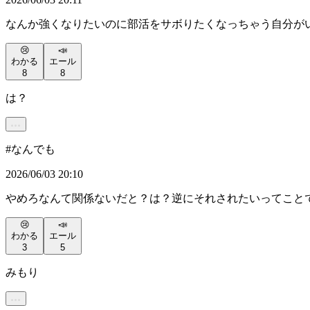
なんか強くなりたいのに部活をサボりたくなっちゃう自分が
😢
📣
わかる
エール
8
8
は？
#
なんでも
2026/06/03 20:10
やめろなんて関係ないだと？は？逆にそれされたいってこと
😢
📣
わかる
エール
3
5
みもり