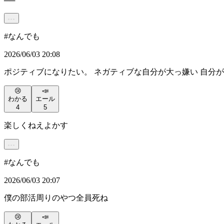
──
#
なんでも
2026/06/03 20:08
ポジティブになりたい。 ネガティブな自分が大っ嫌い 自分
😢
📣
わかる
エール
4
5
楽しくねえよかす
#
なんでも
2026/06/03 20:07
僕の部活周りのやつ全員死ね
😢
📣