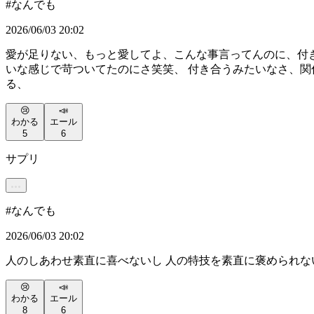
#
なんでも
2026/06/03 20:02
愛が足りない、もっと愛してよ、こんな事言ってんのに、付
いな感じで苛ついてたのにさ笑笑、 付き合うみたいなさ、
る、
😢
📣
わかる
エール
5
6
サプリ
#
なんでも
2026/06/03 20:02
人のしあわせ素直に喜べないし 人の特技を素直に褒められな
😢
📣
わかる
エール
8
6