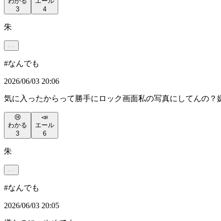
わかる
エール
3
4
朱
#
なんでも
2026/06/03 20:06
気に入ったからって勝手にロック画面私の写真にしてんの？
😢
📣
わかる
エール
3
6
朱
#
なんでも
2026/06/03 20:05