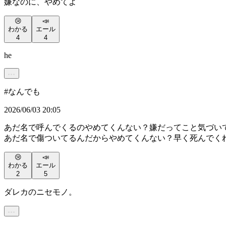
嫌なのに、やめてよ
😢
📣
わかる
エール
4
4
he
#
なんでも
2026/06/03 20:05
あだ名で呼んでくるのやめてくんない？嫌だってこと気づい
あだ名で傷ついてるんだからやめてくんない？早く死んでく
😢
📣
わかる
エール
2
5
ダレカのニセモノ。