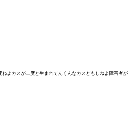
死ねよカスが二度と生まれてんくんなカスどもしねよ障害者が