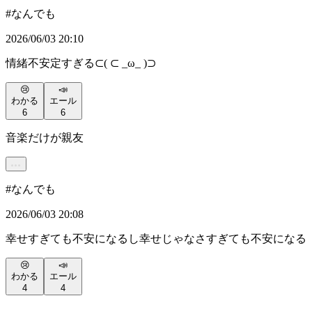
#
なんでも
2026/06/03 20:10
情緒不安定すぎる⊂( ⊂ _ω_ )⊃
😢
📣
わかる
エール
6
6
音楽だけが親友
#
なんでも
2026/06/03 20:08
幸せすぎても不安になるし幸せじゃなさすぎても不安になる
😢
📣
わかる
エール
4
4