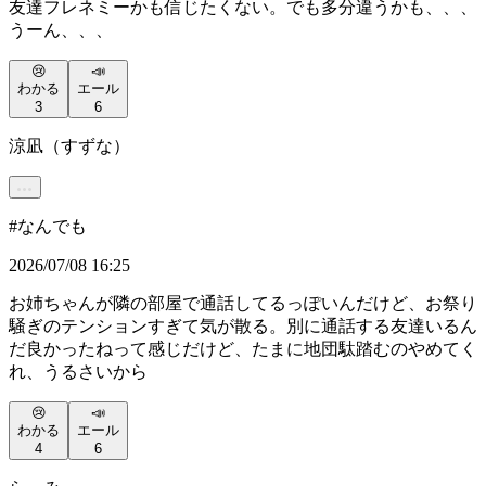
友達フレネミーかも信じたくない。でも多分違うかも、、、
うーん、、、
😢
📣
わかる
エール
3
6
涼凪（すずな）
#
なんでも
2026/07/08 16:25
お姉ちゃんが隣の部屋で通話してるっぽいんだけど、お祭り
騒ぎのテンションすぎて気が散る。別に通話する友達いるん
だ良かったねって感じだけど、たまに地団駄踏むのやめてく
れ、うるさいから
😢
📣
わかる
エール
4
6