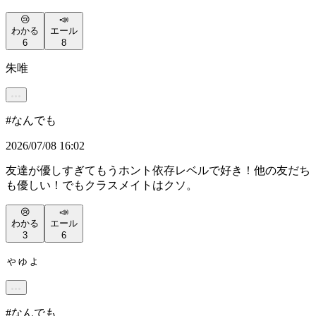
😢
📣
わかる
エール
6
8
朱唯
#
なんでも
2026/07/08 16:02
友達が優しすぎてもうホント依存レベルで好き！他の友だち
も優しい！でもクラスメイトはクソ。
😢
📣
わかる
エール
3
6
ゃゅょ
#
なんでも