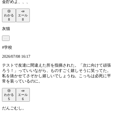
金貯めよ、、、
😢
📣
わかる
エール
8
8
灰猫
#
学校
2026/07/08 16:17
テストで友達に間違えた所を指摘された。「次に向けて頑張
ろう！」っていいながら、ものすごく嬉しそうに笑ってた。
私を抜かせてさぞかし嬉しいでしょうね。こっちは必死に平
常を装っているのに。
😢
📣
わかる
エール
5
6
だんごむし。