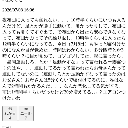
2026/07/08 16:06
夜布団に入っても寝れない、、、10時半くらいにいつも入る
んだけど、足とかが勝手に動いて、暑かったりして、布団に
入っても暑くてすぐ出て、で布団から出たら安心できなくな
って、布団かぶってその繰り返し、10時半くらいに入ったら
12時半くらいになってる、今日（7月8日）もやっと寝付けた
のになんか目が覚めた、時間はわからない、多分四時とか3
時くらい？に目が覚めて、ゴソゴソしてた、親に言ったら、
「昼間運動しろ」とか「足動かすな」って言われるー親寝つ
くのはや、、、運動してるかって言われたらお母さんかって
運動してないのに（運動しろとか足動かすなって言ったのは
お父さん）お母さんは5分くらいで寝付けてるのに、私はな
んで2時間もかかるんだ、、、なんか悪化してる気がする、
前は1時間半くらいだったけど30分増えてる､､､？エアコンつ
けたいわ
😢
📣
わかる
エール
4
7