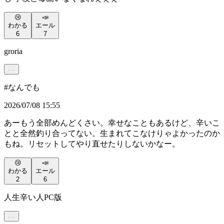
😢
📣
わかる
エール
6
7
groria
#
なんでも
2026/07/08 15:55
あーもう全部めんどくさい。幸せなこともあるけど、辛いこ
とと全然釣り合ってない。生まれてこなけりゃよかったのか
もね。リセットしてやり直せたりしないかなー。
😢
📣
わかる
エール
2
6
人生辛い人PC版