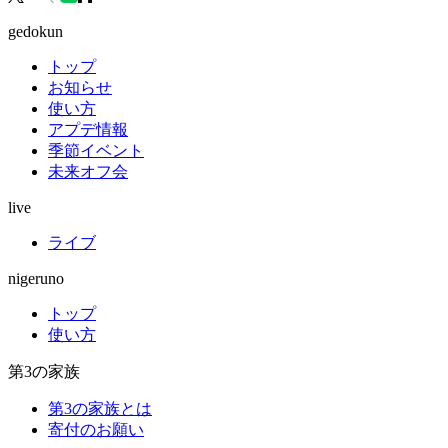
gedokun
トップ
お知らせ
使い方
アプデ情報
季節イベント
未来オフ会
live
ライブ
nigeruno
トップ
使い方
第3の家族
第3の家族とは
寄付のお願い