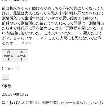
前は将来ちゃんと働けるかめっちゃ不安で死にたくなってた
けど、最近は大人になったら殺人未満の軽犯罪などを犯して
刑務所入って生活すればいいやとか思い始めてて終わり。
前科ついて刑務所出た後どうすんねんって問題は、刑務所出
たらすぐ軽犯罪に手を染めることで「刑務所を家にする」と
いう結論に辿りついた。 これでいいのか……？ 死んだほう
がマシじゃないか……？？ こんな人間にも死なないでと仰
るのか……？？？
😢
📣
わかる
エール
3
7
(´・ω・｀)
#
家族
2026/07/08 16:22
親４ね ほんとに苛つく 高校卒業したら一人暮らししたい お