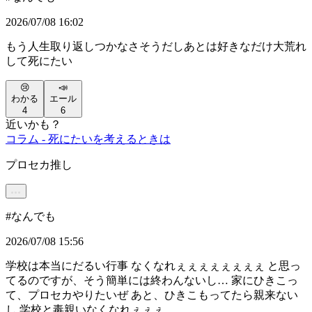
2026/07/08 16:02
もう人生取り返しつかなさそうだしあとは好きなだけ大荒れ
して死にたい
😢
📣
わかる
エール
4
6
近いかも？
コラム - 死にたいを考えるときは
プロセカ推し
#
なんでも
2026/07/08 15:56
学校は本当にだるい行事 なくなれぇぇぇぇぇぇぇぇ と思っ
てるのですが、そう簡単には終わんないし… 家にひきこっ
て、プロセカやりたいぜ あと、ひきこもってたら親来ない
し 学校と毒親いなくなれぇぇぇ