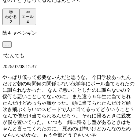
なの？どうなってるんだほんと＞＜
😢
📣
わかる
エール
2
4
陰キャペンギン
#
なんでも
2026/07/08 15:37
やっぱり僕って必要ないんだと思うな。 今日学校あったん
だけど朝の時間何の関係もない低学年にボール当てられたの
に謝られなかった。 なんで悪いことしたのに謝らないの？
僕何も悪いことしてないのに。 また違う５年生に当てられ
たんだけどめっちゃ痛かった。 頭に当てられたんだけど頭
吹き飛ぶくらいのスピードで人に当てるってどういうこと？
なんで僕だけ当てられるんだろう。 それに帰るときに親友
が僕を置いてった。 いつも一緒に帰るし塾があるときはち
ゃんと言ってくれたのに。 死ぬのは怖いけどみんなのため
ならいいのかな。 もう全部どうでもいいや