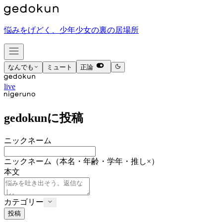
悩みをげどく、少年少女の裏の居場所
なんでも
ミュート
正論
live
gedokunに投稿
ニックネーム
ニックネーム
（本名・年齢・学年・推し×）
本文
カテゴリー
投稿