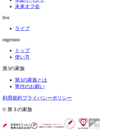
未来オフ会
live
ライブ
nigeruno
トップ
使い方
第3の家族
第3の家族とは
寄付のお願い
利用規約
プライバシーポリシー
© 第３の家族